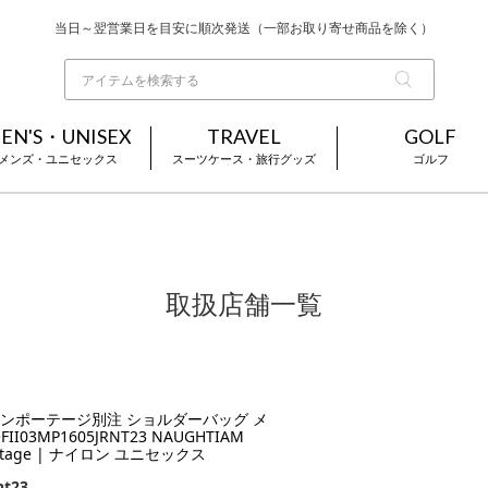
当日～翌営業日を目安に順次発送（一部お取り寄せ商品を除く）
お買い上げ合計¥3,980以上で送料無料
基本配送料 ¥550(沖縄・離島を除く)
EN'S・UNISEX
TRAVEL
GOLF
メンズ・ユニセックス
スーツケース・旅行グッズ
ゴルフ
取扱店舗一覧
ンポーテージ別注 ショルダーバッグ メ
I03MP1605JRNT23 NAUGHTIAM
Portage | ナイロン ユニセックス
nt23