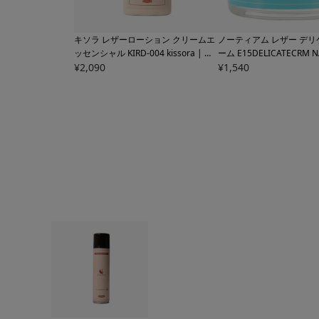
キソラ レザーローション クリームエ
ノーティアム レザー デ
ッセンシャル
KIRD-004 kissora | レ
ーム
E15DELICATECRM 
ザーケア 皮革ケア
¥
2,090
M | 革用クリーム レザー
¥
1,540
ア 割れ物