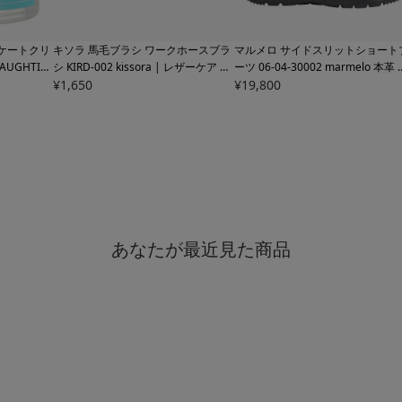
リケートクリ
キソラ 馬毛ブラシ ワークホースブラ
マルメロ サイドスリットショート
NAUGHTIA
シ
KIRD-002 kissora | レザーケア 皮
ーツ 06-04-30002
marmelo 本革 
ケア 皮革ケ
革ケア
¥
1,650
軽量 抗菌剤配合撥水加工 レディー
¥
19,800
あなたが最近見た商品