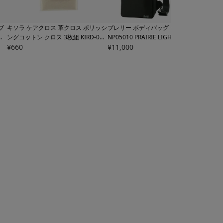
ブ
キソラ ケアクロス 革クロス ポリッシ
プレリー ボディバッグ ライト メンズ
ペレ
超
ングコットン クロス 3枚組
KIRD-005
NP05010
PRAIRIE LIGHT ワンショル
ース
ス
kissora | クリーム塗布 レザーケア
¥
660
ダーバッグ 撥水 はっ水 軽い 軽量
¥
11,000
水 抗
¥
20,
皮革ケア