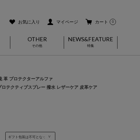
ご利用ガイド
メールマガジン登録
お気に入り
マイページ
カート
0
OTHER
NEWS&FEATURE
その他
特集
靴 革 プロテクターアルファ
ora | プロテクティブスプレー 撥水 レザーケア 皮革ケア