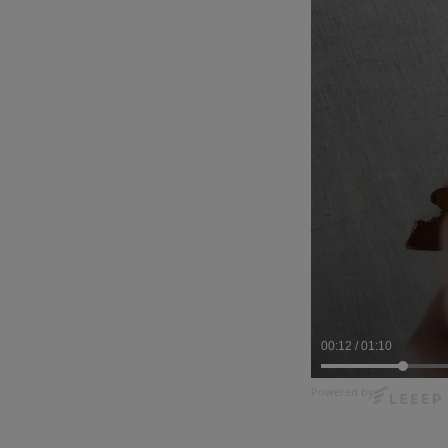
00:13
/
01:10
Powered by