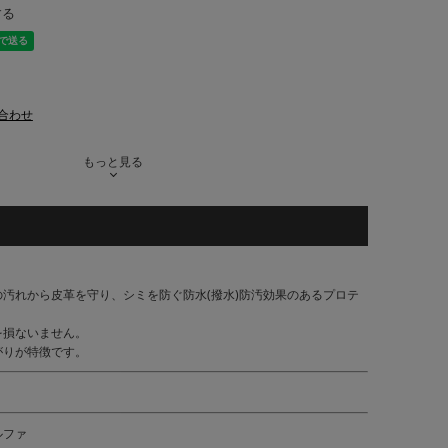
する
合わせ
もっと見る
汚れから皮革を守り、シミを防ぐ防水(撥水)防汚効果のあるプロテ
を損ないません。
がりが特徴です。
ルファ