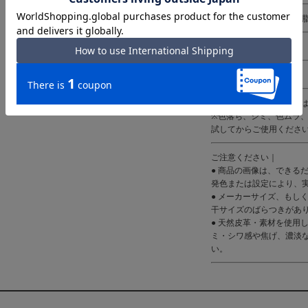
素材 ｜成分：フッ素樹
仕様 ｜
付属 ｜
備考 ｜※爬虫類皮革に
※色落ち、シミ、色ムラ
試してからご使用くださ
ご注意ください｜
● 商品の画像は、できる
発色または設定により、
● メーカーサイズ、もし
干サイズのばらつきがあ
● 天然皮革・素材を使用
ミ・シワ感や焦げ、濃淡
い。