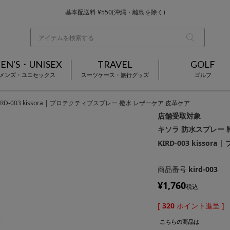
基本配送料 ¥550(沖縄・離島を除く)
当日～翌営業日を目安に順次発送（一部お取り寄せ商品を除く）
お買い上げ合計¥3,980以上で送料無料
EN'S・UNISEX
TRAVEL
GOLF
メンズ・ユニセックス
スーツケース・旅行グッズ
ゴルフ
-003 kissora | プロテクティブスプレー 撥水 レザーケア 皮革ケア
店舗受取対象
キソラ 防水スプレー 
KIRD-003 kiss
商品番号
kird-003
¥
1,760
税込
[
320
ポイント進呈 ]
こちらの商品は