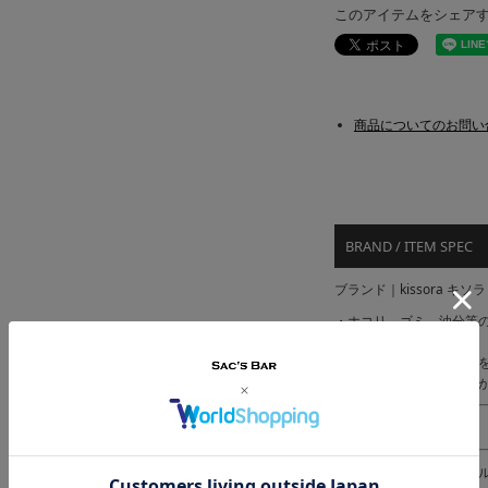
このアイテムをシェア
商品についてのお問い
BRAND / ITEM SPEC
ブランド｜kissora キソラ
・ホコリ、ゴミ、油分等の
クティブスプレーです。
・皮革の通気性や柔軟性
・早い乾燥、美しい仕上
サイズ｜内容量：220ml
カラー｜プロテクターア