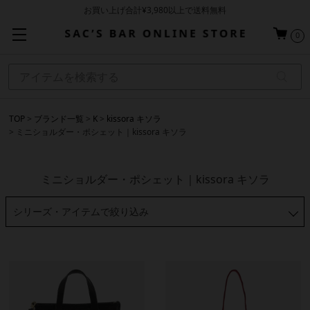
お買い上げ合計¥3,980以上で送料無料
基本配送料 ¥550(沖縄・離島を除く)
0
当日～翌営業日を目安に順次発送（一部お取り寄せ商品を除く）
TOP
ブランド一覧
K
kissora キソラ
ミニショルダー・ポシェット｜kissora キソラ
ミニショルダー・ポシェット｜kissora キソラ
シリーズ・アイテムで絞り込み