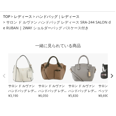
TOP
レディース
ハンドバッグ｜レディース
サロン ド ルヴァン ハンドバッグ レディース SRA-244 SALON d
e RUBAN | 2WAY ショルダーバッグ パスケース付き
一緒に見られている商品
サロン ド ルヴァン
サロン ド ルヴァン
サロン ド ルヴァン
サロン ド 
ハンドバッグ レディ
ハンドバッグ レディ
ハンドバッグ レディ
ペッツ ハン
ース
¥
3,190
RBB-677 SALO
ース
¥
6,050
SRA-823 SALON
ース
¥
5,830
RBB-652 SALO
レディース
¥
8,690
N de RUBAN | 2WAY
de RUBAN | 2WAY
N de RUBAN | 2WAY
SALON de 
ショルダーバッグ パ
ショルダーバッグ パ
ショルダーバッグ ポ
EZ | 2WA
スケース付き
スケース付き
ーチ付き
ーバッグ ポ