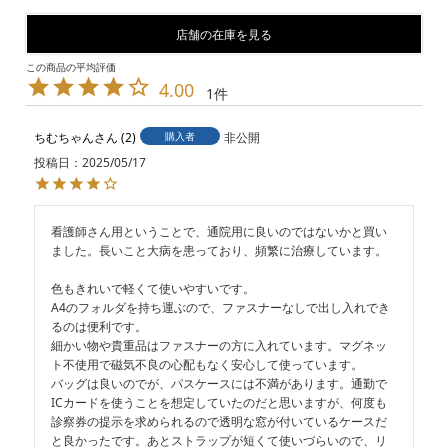
店舗の在庫を見る
4.00
1
ちむちゃん
2
購入者
非公開
投稿日
2025/05/17
看護師さん用ということで、通院用に良いのではないかと買い
ました。長いこと大病を患っており、頻繁に治療しています。

色もきれいで軽くて使いやすいです。

A4のフォルダを持ち運ぶので、ファスナーなしで出し入れでき
るのは便利です。

細かい物や貴重品はファスナーの方に入れています。マグネッ
ト不使用で磁気不良の心配もなく安心して使っています。

バッグは良いのでが、パスケースには不満があります。通勤で
ICカードを使うことを想定していたのだと思いますが、何度も
診察券の提示を求められるので透明な窓が付いているケースだ
と良かったです。あとストラップが短くて使いづらいので、リ