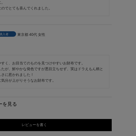
。

なのでとても喜んでくれました。
購入者
東京都
40代
女性
やすく、お目当てのものを見つけやすいお財布です。

したが、鮮やかな発色ですが悪目立ちせず、実はドラえもん柄と
さに惹かれました！

に気分が上がりそうなお財布です。
ーを見る
レビューを書く