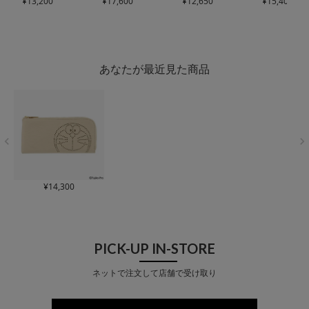
ィース
¥
13,200
GV1-26 efffy
スナー レディース
¥
17,600
CL
5-008 efffy 本革 レザ
¥
12,650
ス
¥
15,400
NW1-11 e
| 札入れ 日本製 牛革
B3-011 efffy | 牛革
ー
布 レザー 本
レザー
日本製
製
あなたが最近見た商品
¥
14,300
PICK-UP IN-STORE
ネットで注文して店舗で受け取り