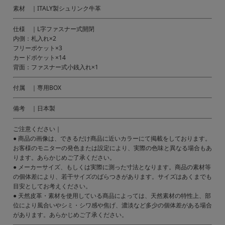
素材 ｜ITALY製シュリンク牛革
仕様 ｜L字ファスナー式開閉
内側：札入れ×2
フリーポケット×3
カードポケット×14
背面：ファスナー式小銭入れ×1
付属 ｜専用BOX
備考 ｜日本製
ご注意ください｜
● 商品の画像は、できるだけ商品に近いカラーにて掲載をしております。
お客様のモニターの発色または設定により、実際の色味と異なる場合もあ
ります。あらかじめご了承ください。
● メーカーサイズ、もしくは実際に測った寸法となります。商品の素材等
の個体差により、若干サイズのばらつきがあります。サイズはあくまでも
目安としてお考えください。
● 天然皮革・素材を使用している商品によっては、天然素材の特性上、部
位により風合いやシミ・シワ感や焦げ、濃淡など多少の個体差がある場合
があります。あらかじめご了承ください。