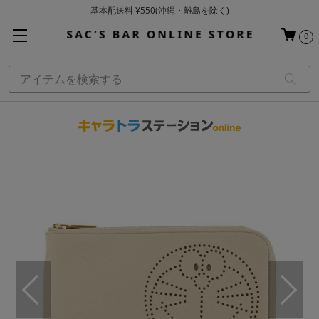
基本配送料 ¥550(沖縄・離島を除く)
当日～翌営業日を目安に順次発送（一部お取り寄せ商品を除く）
0
お買い上げ合計¥3,980以上で送料無料