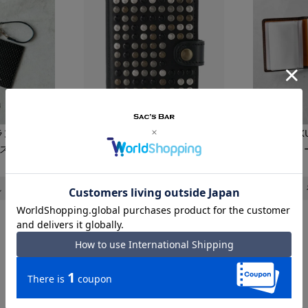
eu ランバンオン
Kjore Project キョーレプロジェ
TAKEO KI
ス
カードケース
カ
クト
¥
11,000
れ
在庫切れ
1
…
5
6