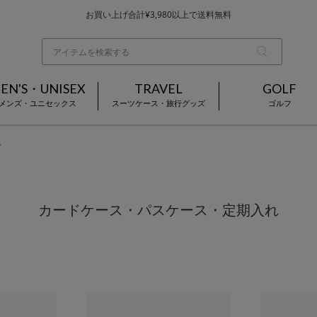
基本配送料 ¥550(沖縄・離島を除く)
当日～翌営業日を目安に順次発送（一部お取り寄せ商品を除く）
お買い上げ合計¥3,980以上で送料無料
EN'S・UNISEX
TRAVEL
GOLF
メンズ・ユニセックス
スーツケース・旅行グッズ
ゴルフ
れ
カードケース・パスケース・定期入れ