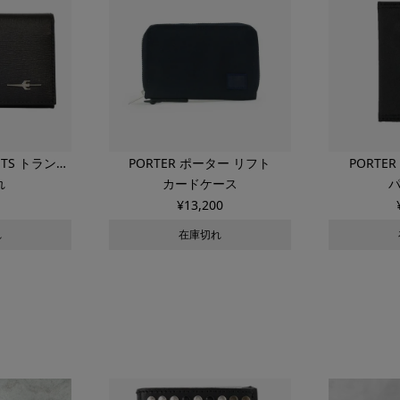
ENTS トランス
PORTER ポーター リフト
PORTE
れ
カードケース
ンツ
¥
13,200
れ
在庫切れ