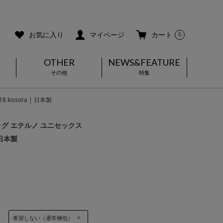
ご利用ガイド
メールマガジン登録
お気に入り
マイページ
カート
0
OTHER
NEWS&FEATURE
その他
特集
issora | 日本製
グ エテルノ ユニセックス
| 日本製
]