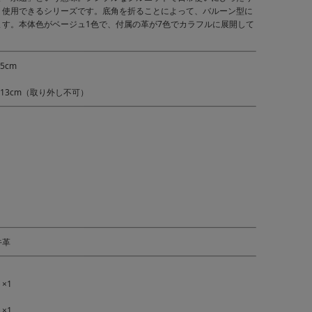
く使用できるシリーズです。底角を折ることによって、バルーン型に
ます。本体色がベージュ1色で、付属の革が7色でカラフルに展開して
5cm
13cm（取り外し不可）
牛革
×1
×1