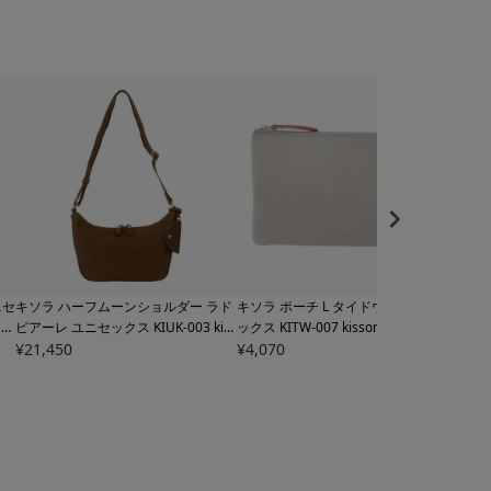
キソラ ハーフムーンショルダー ラド
キソラ ポーチ L タイドウェイ ユニセ
キソ
日本
ピアーレ ユニセックス
KIUK-003 kis
ックス
KITW-007 kissora TIDEWAY |
タ 
sora | ショルダーバッグ 牛革 日本製
¥
21,450
牛革 日本製
¥
4,070
牛革
¥
21,