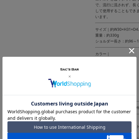
で、流行に流されず、長
して使用することもでき
います。
サイズ｜約W30×H31×D4.
重量：約330g
ショルダー長さ：約96～1
カラー｜
オレンジ
キャメル
マスタード
グリーン
レッド
ネイビー
チョコ
素材｜パラフィン帆布・
仕様｜ファスナー式開閉
内側：ファスナーポケット
フリーポケット×2
背面：ファスナーポケット