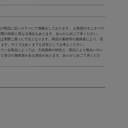
だけ商品に近いカラーにて掲載をしております。 お客様のモニターの
実際の色味と異なる場合もあります。あらかじめご了承ください。
くは実際に測った寸法となります。商品の素材等の個体差により、若
ります。サイズはあくまでも目安としてお考えください。
している商品によっては、天然素材の特性上、部位により風合いやシ
など多少の個体差がある場合があります。あらかじめご了承くださ