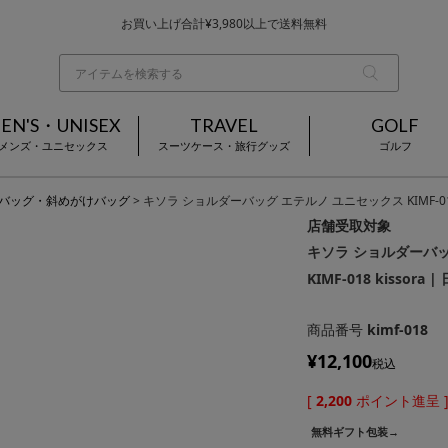
お買い上げ合計¥3,980以上で送料無料
基本配送料 ¥550(沖縄・離島を除く)
当日～翌営業日を目安に順次発送（一部お取り寄せ商品を除く）
EN'S・UNISEX
TRAVEL
GOLF
メンズ・ユニセックス
スーツケース・旅行グッズ
ゴルフ
バッグ・斜めがけバッグ
キソラ ショルダーバッグ エテルノ ユニセックス KIMF-018 k
店舗受取対象
キソラ ショルダーバッ
KIMF-018 kissora 
商品番号
kimf-018
¥
12,100
税込
[
2,200
ポイント進呈 
無料ギフト包装→