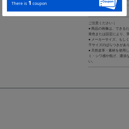
備考｜日本製
ご注意ください｜
● 商品の画像は、できる
発色または設定により、
● メーカーサイズ、もし
干サイズのばらつきがあ
● 天然皮革・素材を使用
ミ・シワ感や焦げ、濃淡
い。