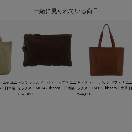
一緒に見られている商品
ーニャ ユニ
キソラ ショルダーバッグ カプラ ユニ
キソラ トートバッグ ダファリ ユニセ
ra | 日本製
セックス
KIMI-142 kissora | 日本製
ックス
KITM-036 kissora | 牛革 
¥
14,080
製
¥
44,000