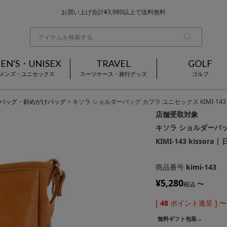
お買い上げ合計¥3,980以上で送料無料
基本配送料 ¥550(沖縄・離島を除く)
当日～翌営業日を目安に順次発送（一部お取り寄せ商品を除く）
EN'S・UNISEX
TRAVEL
GOLF
メンズ・ユニセックス
スーツケース・旅行グッズ
ゴルフ
バッグ・斜めがけバッグ
キソラ ショルダーバッグ カプラ ユニセックス KIMI-143 ki
店舗受取対象
キソラ ショルダーバッ
KIMI-143 kissora 
商品番号
kimi-143
¥
5,280
〜
税込
[
48
ポイント進呈 ]
〜
無料ギフト包装→