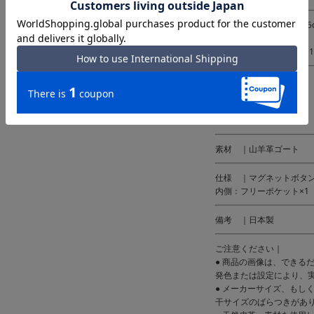
サイズ｜約W15×H20×D5
重量：約180g
ショルダー長さ：約75～1
カラー｜ブラック
キャメル
チョコ
ブルー
素材 ｜山羊革ゴート
仕様 ｜マグネットボタ
内側：フリーポケット×1
備考 ｜日本製
ご注意ください｜
● 商品の画像は、できる
発色または設定により、
● メーカーサイズ、もし
干サイズのばらつきがあ