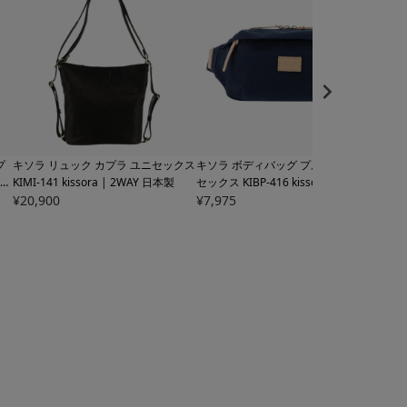
プ
キソラ リュック カプラ ユニセックス
キソラ ボディバッグ プルーニャ ユニ
キソ
 |
KIMI-141 kissora | 2WAY 日本製
セックス
KIBP-416 kissora | 日本製
セッ
¥
20,900
¥
7,975
ショ
¥
7,1