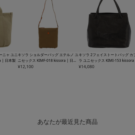
ーニャ ユニ
キソラ ショルダーバッグ エテルノ ユ
キソラ 2フェイストートバッグ カ
ra | 日本製
ニセックス
KIMF-018 kissora | 日本
ラ ユニセックス
KIMI-153 kissora
製
¥
12,100
日本製
¥
14,080
あなたが最近見た商品