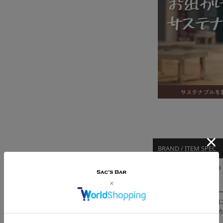
BRAND / ITEM SPEC
ブランド｜kissora キソラ
カプラ
長きにわたって定番シリ
上げで染め上げた山羊革
本来のキズや色ムラなど
意識したシリーズです。