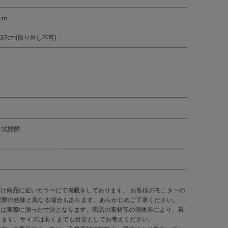
cm
37cm(取り外し不可)
ン式開閉
だけ商品に近いカラーにて掲載をしております。 お客様のモニターの
実際の色味と異なる場合もあります。あらかじめご了承ください。
くは実際に測った寸法となります。商品の素材等の個体差により、若
ります。サイズはあくまでも目安としてお考えください。