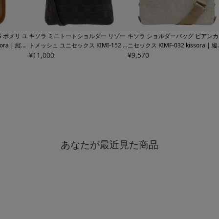
 ポメリ ユ
キソラ ミニトートショルダー リゾー
キソラ ショルダーバッグ ビアンカ
sora | 縦型
トメッシュ ユニセックス
KIMI-152 ki
ニセックス
KIMF-032 kissora | 
ssora | 2WAY トートバッグ ショル
¥
11,000
牛革 日本製
¥
9,570
ダーバッグ 日本製
あなたが最近見た商品