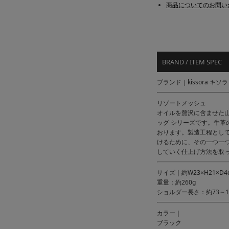
商品についてのお問い
BRAND / ITEM SPEC
ブランド｜kissora キソラ
リゾートメッシュ
オイルを贅沢に含ませた山
ッグ シリーズです。牛
おります。製造工程とし
けるために、その一つ一
していく仕上げ方法を取
サイズ｜約W23×H21×D4
重量：約260g
ショルダー長さ：約73～1
カラー｜
ブラック