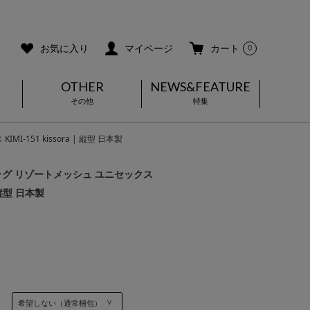
ご利用ガイド
メールマガジン登録
お気に入り
マイページ
カート
0
OTHER
NEWS&FEATURE
その他
特集
151 kissora | 縦型 日本製
ッグ リゾートメッシュ ユニセックス
| 縦型 日本製
]