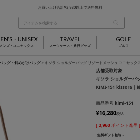
お買い上げ合計¥3,980以上で送料無料
基本配送料 ¥550(沖縄・離島を除く)
当日～翌営業日を目安に順次発送（一部お取り寄せ商品を除く）
EN'S・UNISEX
TRAVEL
GOLF
メンズ・ユニセックス
スーツケース・旅行グッズ
ゴルフ
バッグ・斜めがけバッグ
キソラ ショルダーバッグ リゾートメッシュ ユニセックス KIMI-
店舗受取対象
キソラ ショルダーバ
KIMI-151 kissora 
商品番号
kimi-151
¥
16,280
税込
[
2,960
ポイント進呈 
無料ギフト包装→