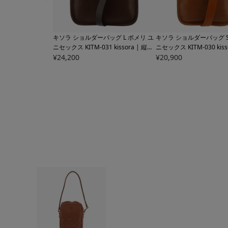
キソラ ショルダーバッグ L ポメリ ユ
キソラ ショルダーバッグ S
ニセックス
KITM-031 kissora | 縦型
ニセックス
KITM-030 kis
日本製
¥
24,200
日本製
¥
20,900