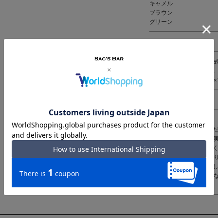
キャメル
ブラウン
グリーン
素材｜山羊革 ゴート
仕様｜ダブルファスナー
内側：フリーポケット×2
背面：オープンポケット×
備考｜日本製
ご注意ください｜
● 商品の画像は、できる
発色または設定により、
● メーカーサイズ、もし
干サイズのばらつきがあ
● 天然皮革・素材を使用
ミ・シワ感や焦げ、濃淡
い。