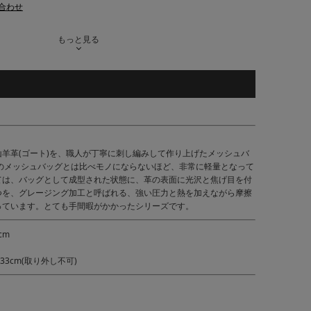
合わせ
もっと見る
羊革(ゴート)を、職人が丁寧に刺し編みして作り上げたメッシュバ
革のメッシュバッグとは比べモノにならないほど、非常に軽量となって
ては、バッグとして成型された状態に、革の表面に光沢と焦げ目を付
つを、グレージング加工と呼ばれる、強い圧力と熱を加えながら摩擦
っています。とても手間暇がかかったシリーズです。
cm
33cm(取り外し不可)