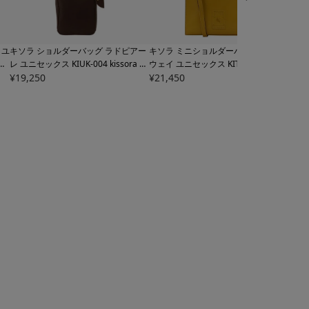
 ユ
キソラ ショルダーバッグ ラドピアー
キソラ ミニショルダーバッグ タイド
キソ
縦型
レ ユニセックス
KIUK-004 kissora |
ウェイ ユニセックス
KITW-002 kisso
セッ
縦型 牛革 日本製
¥
19,250
ra TIDEWAY | 2WAY 縦型 牛革 日本
¥
21,450
本製
¥
19,
製