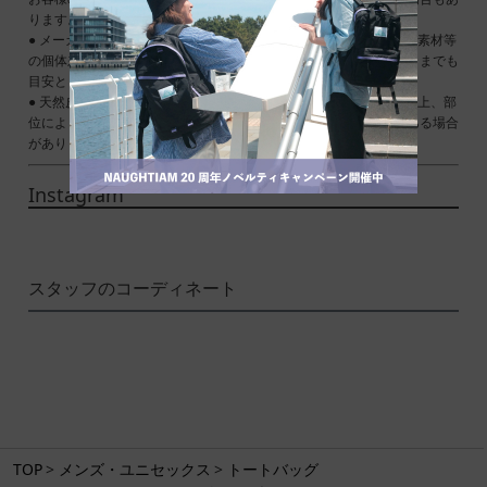
ります。あらかじめご了承ください。
● メーカーサイズ、もしくは実際に測った寸法となります。商品の素材等
の個体差により、若干サイズのばらつきがあります。サイズはあくまでも
目安としてお考えください。
● 天然皮革・素材を使用している商品によっては、天然素材の特性上、部
位により風合いやシミ・シワ感や焦げ、濃淡など多少の個体差がある場合
があります。あらかじめご了承ください。
Instagram
スタッフのコーディネート
TOP
メンズ・ユニセックス
トートバッグ