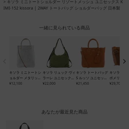
キソラ ミニトートショルダー リゾートメッシュ ユニセックス K
IMI-152 kissora | 2WAY トートバッグ ショルダーバッグ 日本製
一緒に見られている商品
キソラ ミニトートシ
キソラ リュック ヴィ
キソラ トートバッグ
キソラ トー
ョルダー メタリッ
ラーレ ユニセックス
S ルッソ ユニセック
ポメリ ユ
ク・ルーチェ ユニセ
¥
12,100
KIOB-175 kissora | 2
¥
22,000
ス
¥
21,450
KIUK-007 kissora
KITM-033 ki
¥
29,700
ックス
KIKN-150 kiss
WAY ショルダーバッ
| 2WAY ショルダー
2WAY シ
ora | 2WAY ショルダ
グ 日本製
バッグ 牛革 日本製
ッグ 日本製
ーバッグ トートバッ
グ 牛革 日本製
あなたが最近見た商品