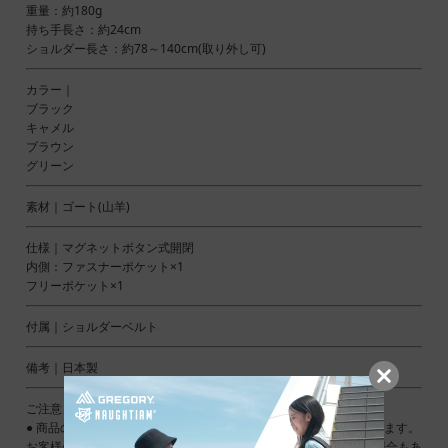
重量：約180g
持ち手長さ：約24cm
ショルダー長さ：約78～140cm(取り外し可)
カラー｜
ブラック
キャメル
ブラウン
グリーン
素材｜ゴート(山羊)
仕様｜マグネットボタン式開閉
内側：ファスナーポケット×1
フリーポケット×1
付属｜ショルダーベルト
備考｜日本製
ご注意ください｜
● 商品の画像は、できるだけ商品に近いカラーにて掲載をしております。
お客様のモニターの発色または設定により、実際の色味と異なる場合もあ