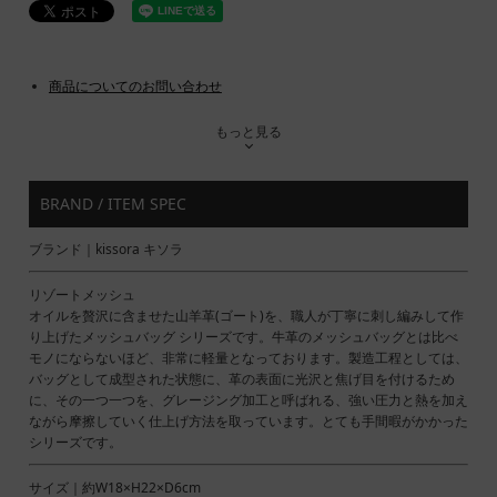
商品についてのお問い合わせ
もっと見る
BRAND / ITEM SPEC
ブランド｜kissora キソラ
リゾートメッシュ
オイルを贅沢に含ませた山羊革(ゴート)を、職人が丁寧に刺し編みして作
り上げたメッシュバッグ シリーズです。牛革のメッシュバッグとは比べ
モノにならないほど、非常に軽量となっております。製造工程としては、
バッグとして成型された状態に、革の表面に光沢と焦げ目を付けるため
に、その一つ一つを、グレージング加工と呼ばれる、強い圧力と熱を加え
ながら摩擦していく仕上げ方法を取っています。とても手間暇がかかった
シリーズです。
サイズ｜約W18×H22×D6cm