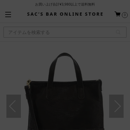
お買い上げ合計¥3,980以上で送料無料
基本配送料 ¥550(沖縄・離島を除く)
0
当日～翌営業日を目安に順次発送（一部お取り寄せ商品を除く）