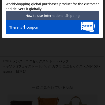
位により風合いやシミ・シワ感や焦げ、濃淡など多少の個体差がある場合
があります。あらかじめご了承ください。
スタッフのコーディネート
TOP
メンズ・ユニセックス
トートバッグ
キソラ 2フェイストートバッグ カプラ ユニセックス KIMI-153 k
issora | 日本製
一緒に見られている商品