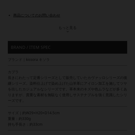
商品についてのお問い合わせ
もっと見る
BRAND / ITEM SPEC
ブランド｜kissora キソラ
カプラ
長きにわたって定番シリーズとして販売していたカヴァッロシリーズの後
継シリーズ。染料仕上げで染め上げた山羊革にアイロン加工を施してツヤ
を出したカジュアルなシリーズです。革本来のキズや色ムラなどが多くあ
りますが、貴重な素材を無駄なく使用しサステナブルを強く意識したシリ
ーズです。
サイズ｜約W29×H20×D14.5cm
重量：約330g
持ち手長さ：約33cm