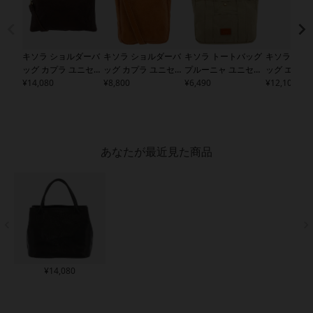
キソラ ショルダーバ
キソラ ショルダーバ
キソラ トートバッグ
キソラ ショ
ッグ カプラ ユニセッ
ッグ カプラ ユニセッ
プルーニャ ユニセッ
ッグ エテル
クス
¥
14,080
KIMI-142 kissor
クス
¥
8,800
KIMI-143 kissor
クス
¥
6,490
KIBP-357 kissor
ックス
¥
12,100
KIMF-
a | 日本製
a | 日本製
a | 日本製
ora | 日本製
あなたが最近見た商品
¥
14,080