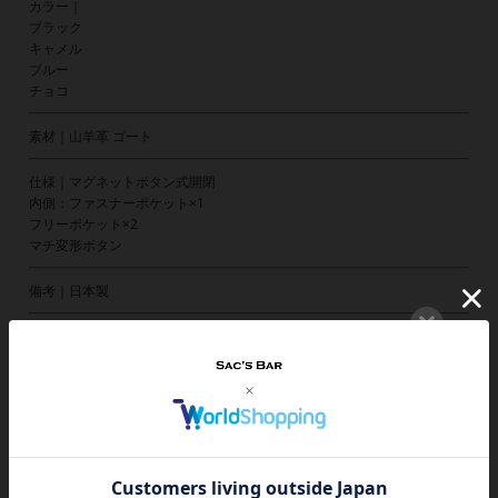
カラー｜
ブラック
キャメル
ブルー
チョコ
素材｜山羊革 ゴート
仕様｜マグネットボタン式開閉
内側：ファスナーポケット×1
フリーポケット×2
マチ変形ボタン
備考｜日本製
ご注意ください｜
● 商品の画像は、できるだけ商品に近いカラーにて掲載をしております。
お客様のモニターの発色または設定により、実際の色味と異なる場合もあ
ります。あらかじめご了承ください。
● メーカーサイズ、もしくは実際に測った寸法となります。商品の素材等
の個体差により、若干サイズのばらつきがあります。サイズはあくまでも
目安としてお考えください。
● 天然皮革・素材を使用している商品によっては、天然素材の特性上、部