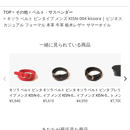
TOP
その他
ベルト・サスペンダー
キソラ ベルト ピンタイプ メンズ KISN-004 kissora | ビジネス
カジュアル フォーマル 本革 牛革 栃木レザー サマーオイル
一緒に見られている商品
キソラ ベルト ピンタ
キソラ ベルト ピンタ
キソラ ベルト ピンタ
プレリー ギ
イプ メンズ
KISN-00
イプ メンズ
KISN-00
イプ メンズ
KISN-00
ト メンズ
nb
3 kissora | ビジネス
¥
5,940
2 kissora | ビジネス
¥
5,610
1 kissora | ビジネス
¥
4,950
日本製 PRAIR
¥
7,700
カジュアル フォーマ
カジュアル フォーマ
カジュアル フォーマ
A | ピンタ
ル 本革 牛革 栃木レ
ル 本革 牛革 姫路レ
ル 本革 牛革 姫路レ
ネス カジュ
ザー タカダ
ザー
ザー
ーマル 牛革 
ザー
あなたが最近見た商品