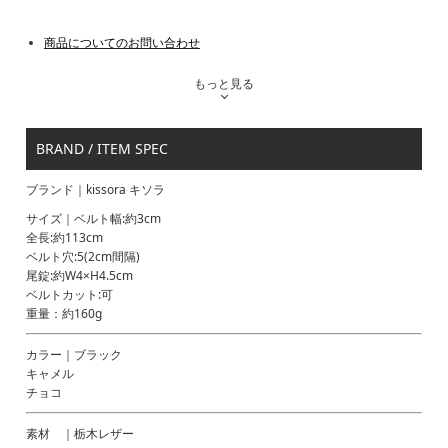
商品についてのお問い合わせ
もっと見る
BRAND / ITEM SPEC
ブランド｜kissora キソラ
サイズ｜ベルト幅:約3cm
全長:約113cm
ベルト穴:5(2cm間隔)
尾錠:約W4×H4.5cm
ベルトカット:可
重量：約160g
カラー｜ブラック
キャメル
チョコ
素材 ｜栃木レザー