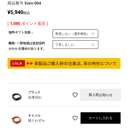
商品番号
kisn-004
¥
5,940
税込
[
1,080
ポイント進呈 ]
無料ギフト包装→
離島･一部地域は追加送料
がかかる場合があります。
ブラック
再入荷お知らせ
在庫切れ
キャメル
カートに入れる
残りわずか