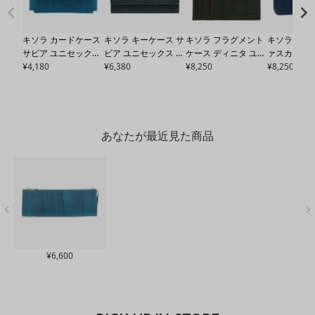
キソラ カードケース
キソラ キーケース サ
キソラ フラグメント
キソラ キー
サビア ユニセックス
ビア ユニセックス
KI
ケース ディニタ ユニ
ァスカボック
KIMS-019 kissora |
¥
4,180
MS-007 kissora | 牛
¥
6,380
セックス
¥
8,250
KIMS-021 k
セックス
¥
8,250
KI
牛革 日本製
革 日本製
issora | カードケー
issora | 
ス 牛革 日本製
日本製
あなたが最近見た商品
¥
6,600