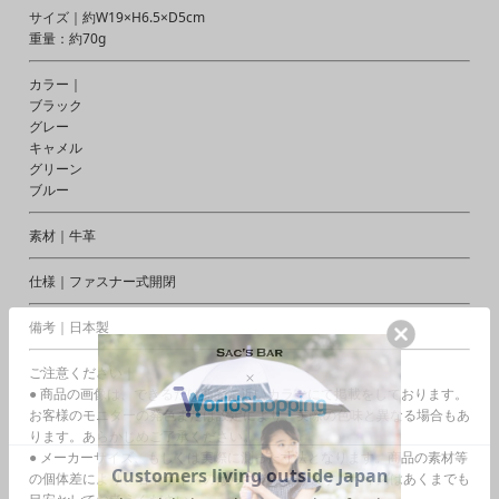
サイズ｜約W19×H6.5×D5cm
重量：約70g
カラー｜
ブラック
グレー
キャメル
グリーン
ブルー
素材｜牛革
仕様｜ファスナー式開閉
備考｜日本製
ご注意ください｜
● 商品の画像は、できるだけ商品に近いカラーにて掲載をしております。
お客様のモニターの発色または設定により、実際の色味と異なる場合もあ
ります。あらかじめご了承ください。
● メーカーサイズ、もしくは実際に測った寸法となります。商品の素材等
の個体差により、若干サイズのばらつきがあります。サイズはあくまでも