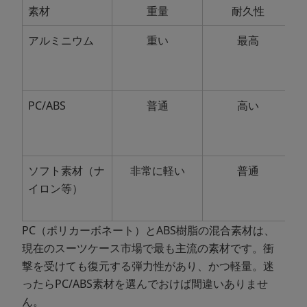
素材
重量
耐久性
アルミニウム
重い
最高
L
r
PC/ABS
普通
高い
I
a
l
ソフト素材（ナ
非常に軽い
普通
O
イロン等）
PC（ポリカーボネート）とABS樹脂の混合素材は、
現在のスーツケース市場で最も主流の素材です。衝
撃を受けても復元する弾力性があり、かつ軽量。迷
ったらPC/ABS素材を選んでおけば間違いありませ
ん。