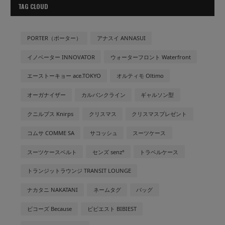
TAG CLOUD
PORTER（ポーター）
アナスイ ANNASUI
イノベーター INNOVATOR
ウォーターフロント Waterfront
エーストーキョー ace.TOKYO
オルティモ Oltimo
オーガナイザー
カルバンクライン
ギャルソン型
クニルプス Knirps
クリスマス
クリスマスプレゼント
コムサ COMME SA
サコッシュ
スーツケース
スーツケースベルト
センズ senz°
トラベルケース
トランジットラウンジ TRANSIT LOUNGE
ナカタニ NAKATANI
ネームタグ
バッグ
ビコーズ Because
ビビエスト BIBIEST