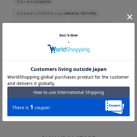
フロータス FLO(A)TUS
マジカルテックプロテクション MAGICAL TECH PRO
ミラクルテック MIRACLE TECH
メッセンジャーバッグ
モンチッチ Monchhichi
ランバンオンブルー LANVIN EN BLEU
レジェンドウォーカー LegendWalker
厚
安眠グッズ
折りたたみバッグ
折りたたみ傘
整理
旅行グッズ
日傘
暑さ対策
母の日
解決法
財布
長財布
開運
風水