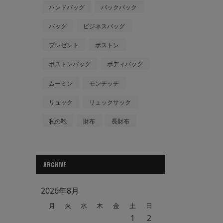
ハンドバッグ
バックパック
バッグ
ビジネスバッグ
プレゼント
ボストン
ボストンバッグ
ボディバッグ
ムーミン
モンチッチ
リュック
リュックサック
私の鞄
財布
長財布
ARCHIVE
2026年8月
月
火
水
木
金
土
日
1
2