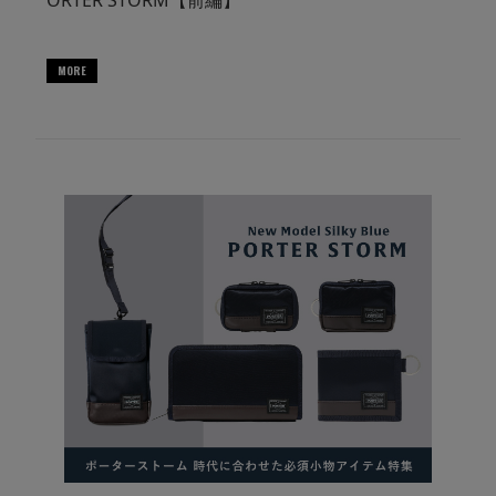
ORTER STORM【前編】
MORE