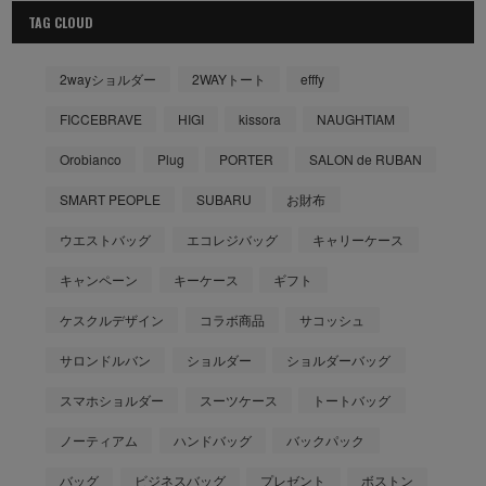
TAG CLOUD
2wayショルダー
2WAYトート
efffy
FICCEBRAVE
HIGI
kissora
NAUGHTIAM
Orobianco
Plug
PORTER
SALON de RUBAN
SMART PEOPLE
SUBARU
お財布
ウエストバッグ
エコレジバッグ
キャリーケース
キャンペーン
キーケース
ギフト
ケスクルデザイン
コラボ商品
サコッシュ
サロンドルバン
ショルダー
ショルダーバッグ
スマホショルダー
スーツケース
トートバッグ
ノーティアム
ハンドバッグ
バックパック
バッグ
ビジネスバッグ
プレゼント
ボストン