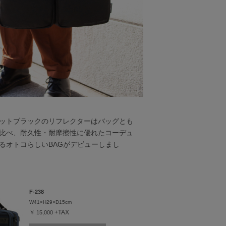
ットブラックのリフレクターはバッグとも
比べ、耐久性・耐摩擦性に優れたコーデュ
るオトコらしいBAGがデビューしまし
F-238
W41×H29×
D15cm
+TAX
￥ 15,000