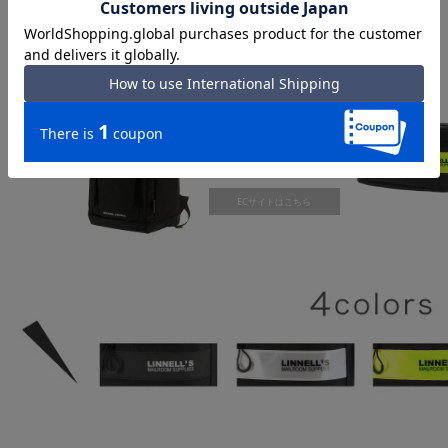
コーディネートのさし色にもおススメです！
F-239
W28.5×H52×
D20cm
+TAX
￥ 10,000
店舗を探す
ECサイトはこちら