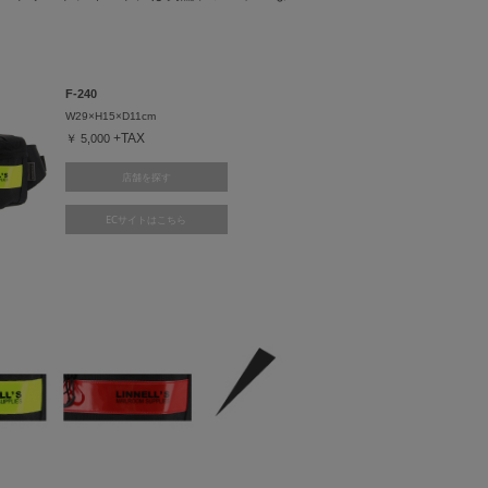
F-240
W29×H15×
D11cm
+TAX
￥ 5,000
店舗を探す
ECサイトはこちら