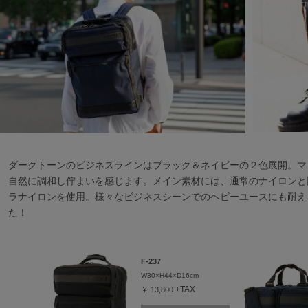
ダークトーンのビジネスラインはブラック＆ネイビーの２色展開。マ
自然に調和し佇まいを感じます。メイン素材には、通常のナイロンと
ラナイロンを使用。様々なビジネスシーンでのヘビーユースにも耐え
た！
F-237
W30×H44×
D16cm
+TAX
￥ 13,800