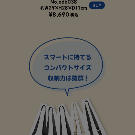
No.odb038
BUY
約W29×H28×D11cm
¥8,690
税込