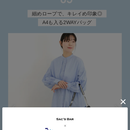
細めロープで、キレイめ印象◎
A4も入る2WAYバッグ