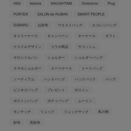
HIGI
kissora
NAUGHTIAM
Orobianco
Plug
PORTER
SALON de RUBAN
SMART PEOPLE
SUBARU
お財布
ウエストバッグ
エコレジバッグ
キャリーケース
キャンペーン
キーケース
ギフト
ケスクルデザイン
コラボ商品
サコッシュ
サロンドルバン
ショルダー
ショルダーバッグ
スマホショルダー
スーツケース
トートバッグ
ノーティアム
ハンドバッグ
バックパック
バッグ
ビジネスバッグ
プレゼント
ボストン
ボストンバッグ
ボディバッグ
ムーミン
モンチッチ
リュック
リュックサック
私の鞄
財布
長財布