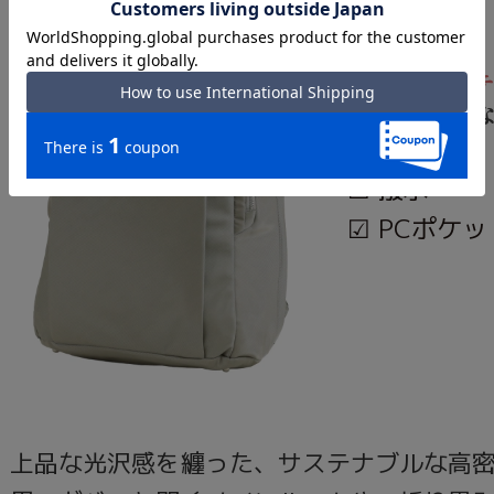
反重力シス
重さを感じ
☑︎ 撥水
☑︎ PCポケ
上品な光沢感を纏った、サステナブルな高