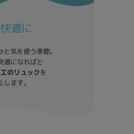
も快適に
かと気を使う季節。
快適になればと
加工のリュック
を
たします。