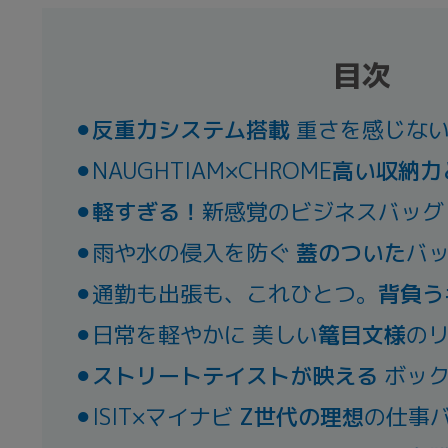
目次
⚫︎
反重力システム搭載
重さを感じない
⚫︎NAUGHTIAM×CHROME
高い収納力
⚫︎
軽すぎる！
新感覚のビジネスバッグ
⚫︎雨や水の侵入を防ぐ
蓋のついた
バ
⚫︎通勤も出張も、これひとつ。
背負う
⚫︎日常を軽やかに 美しい
篭目文様
の
⚫︎
ストリートテイストが映える
ボック
⚫︎ISIT×マイナビ
Z世代の理想
の仕事