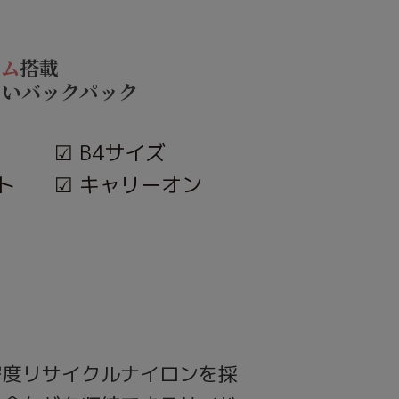
テム
搭載
ないバックパック
☑︎ B4サイズ
ット
☑︎ キャリーオン
密度リサイクルナイロンを採