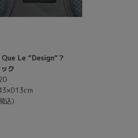
e Que Le “Design“？
サック
20
3×D13cm
(税込)