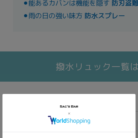
⚫︎能あるカバンは機能を隠す
防刃盗
⚫︎雨の日の強い味方
防水スプレー
撥水リュック一覧