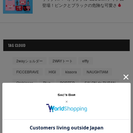
登場！ピンクとブラックの危険な可愛さ
TAG CLOUD
2wayショルダー
2WAYトート
efffy
FICCEBRAVE
HIGI
kissora
NAUGHTIAM
Orobianco
Plug
PORTER
SALON de RUBAN
SMART PEOPLE
SUBARU
お財布
ウエストバッグ
エコレジバッグ
キャリーケース
キャンペーン
キーケース
ギフト
ケスクルデザイン
コラボ商品
サコッシュ