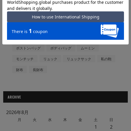
サロンドルバン
ショルダー
ショルダーバッグ
スマホショルダー
スーツケース
トートバッグ
ノーティアム
ハンドバッグ
バックパック
バッグ
ビジネスバッグ
プレゼント
ボストン
ボストンバッグ
ボディバッグ
ムーミン
モンチッチ
リュック
リュックサック
私の鞄
財布
長財布
ARCHIVE
2026年8月
月
火
水
木
金
土
日
1
2