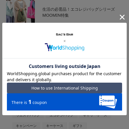
生活の必需品！エコレジバッグシリーズ
MOOMIN特集
TAG CLOUD
2wayショルダー
2WAYトート
efffy
FICCEBRAVE
HIGI
kissora
NAUGHTIAM
Orobianco
Plug
PORTER
SALON de RUBAN
SMART PEOPLE
SUBARU
お財布
ウエストバッグ
エコレジバッグ
キャリーケース
キャンペーン
キーケース
ギフト