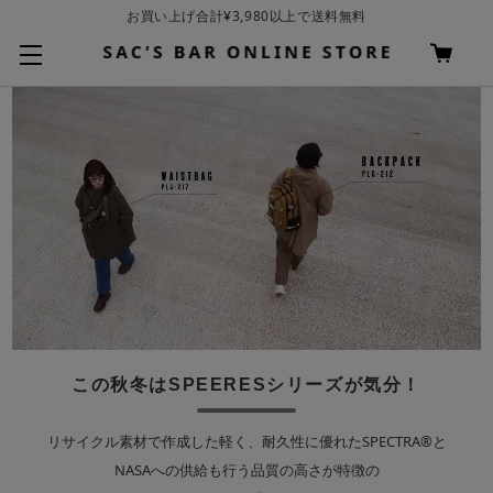
お買い上げ合計¥3,980以上で送料無料
基本配送料 ¥550(沖縄・離島を除く)
この秋冬はSPEERESシリーズが気分！
リサイクル素材で作成した軽く、耐久性に優れたSPECTRA®️と
NASAへの供給も行う品質の高さが特徴の