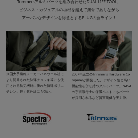
Trimmersアルミパーツを組み合わせたDUAL LIFE TOOL。
ビジネス・カジュアルの垣根を超えて無骨でありながら
アーバンなデザインを得意とするPLUGの新ライン！
米国大手繊維メーカーハネウエル社に
2007年設立のTrimmers Hardware Co
より開発された防弾チョッキ等にも使
mpanyが開発した、デザイン性と高い
用される坊刃機能に優れた特殊ポリエ
機能性を併せ持つアルミパーツ。NASA
チレン。軽く紫外線にも強い。
の宇宙飛行士の保護ベストにもパーツ
が採用されるなど質実剛健な実力派。