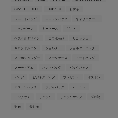
SMART PEOPLE
SUBARU
お財布
ウエストバッグ
エコレジバッグ
キャリーケース
キャンペーン
キーケース
ギフト
ケスクルデザイン
コラボ商品
サコッシュ
サロンドルバン
ショルダー
ショルダーバッグ
スマホショルダー
スーツケース
トートバッグ
ノーティアム
ハンドバッグ
バックパック
バッグ
ビジネスバッグ
プレゼント
ボストン
ボストンバッグ
ボディバッグ
ムーミン
モンチッチ
リュック
リュックサック
私の鞄
財布
長財布