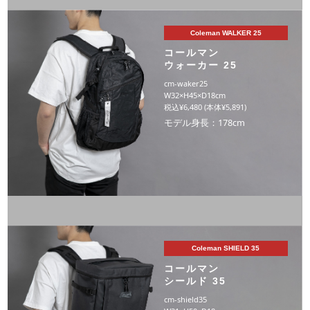
Coleman WALKER 25
コールマン
ウォーカー 25
cm-waker25
W32×H45×D18cm
税込¥6,480 (本体¥5,891)
モデル身長：178cm
Coleman SHIELD 35
コールマン
シールド 35
cm-shield35