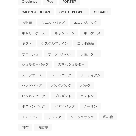
Orobianco
Plug
PORTER
SALON de RUBAN
SMART PEOPLE
SUBARU
お財布
ウエストバッグ
エコレジバッグ
キャリーケース
キャンペーン
キーケース
ギフト
ケスクルデザイン
コラボ商品
サコッシュ
サロンドルバン
ショルダー
ショルダーバッグ
スマホショルダー
スーツケース
トートバッグ
ノーティアム
ハンドバッグ
バックパック
バッグ
ビジネスバッグ
プレゼント
ボストン
ボストンバッグ
ボディバッグ
ムーミン
モンチッチ
リュック
リュックサック
私の鞄
財布
長財布