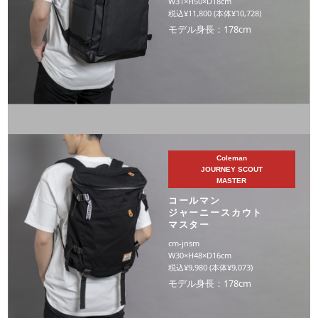
W31×H50×D18cm
税込¥11,800 (本体¥10,728)
モデル身長：178cm
Coleman
JOURNEY SCOUT
MASTER
コールマン
ジャーニースカウト
マスター
cm-jnsm
W30×H48×D16cm
税込¥9,980 (本体¥9,073)
モデル身長：178cm