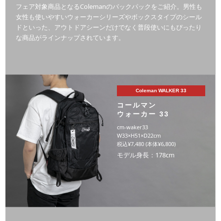
フェア対象商品となるColemanのバックパックをご紹介。男性も
女性も使いやすいウォーカーシリーズやボックスタイプのシール
ドといった、アウトドアシーンだけでなく普段使いにもぴったり
な商品がラインナップされています。
Coleman WALKER 33
コールマン
ウォーカー 33
cm-waker33
W33×H51×D22cm
税込¥7,480 (本体¥6,800)
モデル身長：178cm