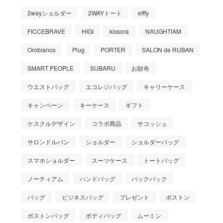
2wayショルダー
2WAYトート
efffy
FICCEBRAVE
HIGI
kissora
NAUGHTIAM
Orobianco
Plug
PORTER
SALON de RUBAN
SMART PEOPLE
SUBARU
お財布
ウエストバッグ
エコレジバッグ
キャリーケース
キャンペーン
キーケース
ギフト
ケスクルデザイン
コラボ商品
サコッシュ
サロンドルバン
ショルダー
ショルダーバッグ
スマホショルダー
スーツケース
トートバッグ
ノーティアム
ハンドバッグ
バックパック
バッグ
ビジネスバッグ
プレゼント
ボストン
ボストンバッグ
ボディバッグ
ムーミン