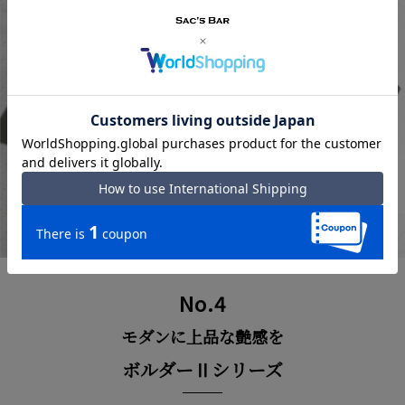
No.4
モダンに上品な艶感を
ボルダーⅡシリーズ