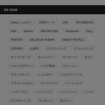
TAG CLOUD
2wayショルダー
2WAYトート
efffy
FICCEBRAVE
HIGI
kissora
NAUGHTIAM
Orobianco
Plug
PORTER
SALON de RUBAN
SMART PEOPLE
SUBARU
お財布
ウエストバッグ
エコレジバッグ
キャリーケース
キャンペーン
キーケース
ギフト
ケスクルデザイン
コラボ商品
サコッシュ
サロンドルバン
ショルダー
ショルダーバッグ
スマホショルダー
スーツケース
トートバッグ
ノーティアム
ハンドバッグ
バックパック
バッグ
ビジネスバッグ
プレゼント
ボストン