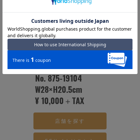
PORTER SCREEN
SACOCHE
No. 875-19104
W28×H20.5cm
¥ 10,000＋TAX
店舗を探す