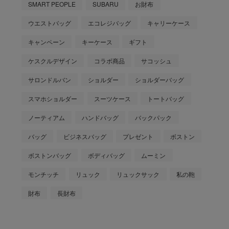
SMART PEOPLE
SUBARU
お財布
ウエストバッグ
エコレジバッグ
キャリーケース
キャンペーン
キーケース
ギフト
ケスクルデザイン
コラボ商品
サコッシュ
サロンドルバン
ショルダー
ショルダーバッグ
スマホショルダー
スーツケース
トートバッグ
ノーティアム
ハンドバッグ
バックパック
バッグ
ビジネスバッグ
プレゼント
ボストン
ボストンバッグ
ボディバッグ
ムーミン
モンチッチ
リュック
リュックサック
私の鞄
財布
長財布