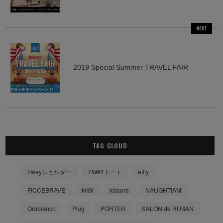
NEXT
2019 Special Summer TRAVEL FAIR
TAG CLOUD
2wayショルダー
2WAYトート
efffy
FICCEBRAVE
HIGI
kissora
NAUGHTIAM
Orobianco
Plug
PORTER
SALON de RUBAN