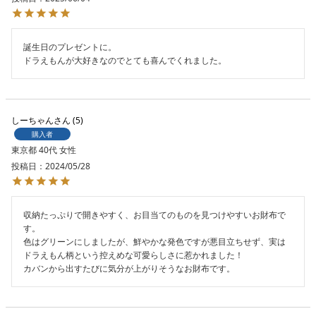
誕生日のプレゼントに。

ドラえもんが大好きなのでとても喜んでくれました。
しーちゃん
5
購入者
東京都
40代
女性
投稿日
2024/05/28
収納たっぷりで開きやすく、お目当てのものを見つけやすいお財布で
す。

色はグリーンにしましたが、鮮やかな発色ですが悪目立ちせず、実は
ドラえもん柄という控えめな可愛らしさに惹かれました！

カバンから出すたびに気分が上がりそうなお財布です。