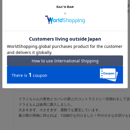
収納たっぷりで開きやすく、お目当てのものを見つけやすいお財布です
色はグリーンにしましたが、鮮やかな発色ですが悪目立ちせず、実はド
カバンから出すたびに気分が上がりそうなお財布です。
ドラミちゃんの黄色とカバンの黒とのコントラストに一目惚れをして店
ドラえもんは妹用に購入しました。

大きすぎず、小さすぎず、通勤でも重宝しています。

最小限の荷物に抑えれば、1泊旅行も行けました！中の小さな仕切りも