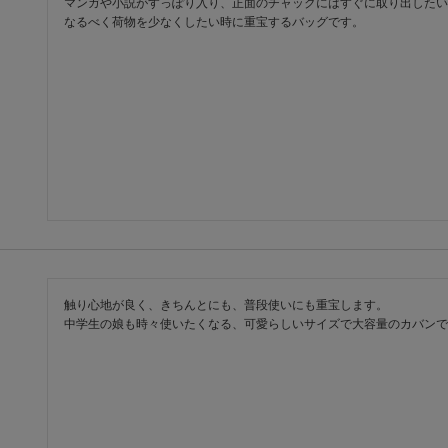
マンガや小説がすっぽり入り、正面のチャックにはすぐに取り出したい
なるべく荷物を少なくしたい時に重宝するバッグです。
触り心地が良く、きちんとにも、普段使いにも重宝します。

中学生の娘も時々使いたくなる、可愛らしいサイズで大容量のカバンで