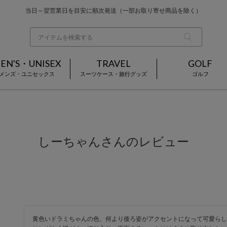
お買い上げ合計¥3,980以上で送料無料
基本配送料 ¥550(沖縄・離島を除く)
当日～翌営業日を目安に順次発送（一部お取り寄せ商品を除く）
EN'S・UNISEX
TRAVEL
GOLF
メンズ・ユニセックス
スーツケース・旅行グッズ
ゴルフ
しーちゃんさんのレビュー
黄色いドラミちゃんの色、何より後ろ姿がアクセントになって可愛らし