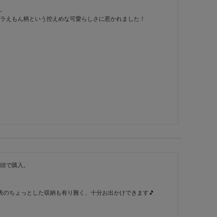
。

ラえもん柄という控えめな可愛らしさに惹かれました！

頭で購入。

表のちょっとした収納も有り難く、十分お出かけできます🎵