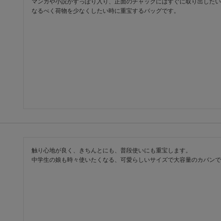
マンガや小説がすっぽり入り、正面のチャックにはすぐに取り出したい
なるべく荷物を少なくしたい時に重宝するバッグです。
触り心地が良く、きちんとにも、普段使いにも重宝します。

中学生の娘も時々使いたくなる、可愛らしいサイズで大容量のカバンで