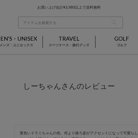
お買い上げ合計¥3,980以上で送料無料
基本配送料 ¥550(沖縄・離島を除く)
当日～翌営業日を目安に順次発送（一部お取り寄せ商品を除く）
EN'S・UNISEX
TRAVEL
GOLF
メンズ・ユニセックス
スーツケース・旅行グッズ
ゴルフ
しーちゃんさんのレビュー
黄色いドラミちゃんの色、何より後ろ姿がアクセントになって可愛らし