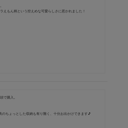
。

ラえもん柄という控えめな可愛らしさに惹かれました！

頭で購入。

表のちょっとした収納も有り難く、十分お出かけできます🎵