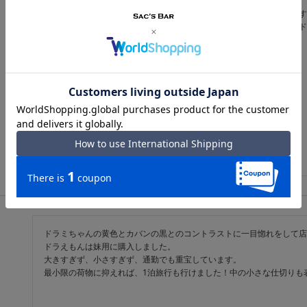
収納たっぷりで開きやすく、お目当てのものを見つけやすいお財布です
色はグリーンにしましたが、鮮やかな発色ですが悪目立ちせず、実はド
カバンから出すたびに気分が上がりそうなお財布です。
ドラミちゃんの黄色とカバンの黒とのコントラストに一目惚れをして店
ドラえもんは妹用に購入しました。

大きすぎず、小さすぎず、通勤でも重宝しています。

最小限の荷物に抑えれば、1泊旅行も行けました！中の小さな仕切りも