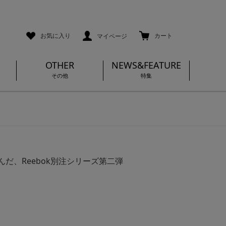
ご利用ガイド
メールマガジン登録
お気に入り
カート
マイページ
OTHER
NEWS&FEATURE
その他
特集
だ、Reebok別注シリーズ第二弾