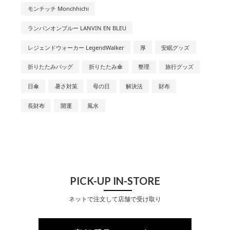
モンチッチ Monchhichi
ランバンオンブルー LANVIN EN BLEU
レジェンドウォーカー LegendWalker
厚
安眠グッズ
折りたたみバッグ
折りたたみ傘
整理
旅行グッズ
日傘
暑さ対策
母の日
解決法
財布
長財布
開運
風水
PICK-UP IN-STORE
ネットで注文して店舗で受け取り