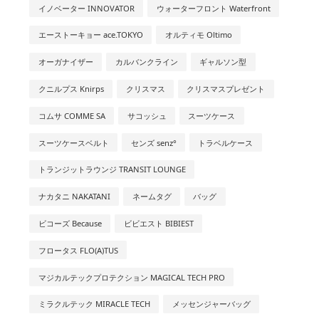
イノベーター INNOVATOR
ウォーターフロント Waterfront
エーストーキョー ace.TOKYO
オルティモ Oltimo
オーガナイザー
カルバンクライン
ギャルソン型
クニルプス Knirps
クリスマス
クリスマスプレゼント
コムサ COMME SA
サコッシュ
スーツケース
スーツケースベルト
センズ senz°
トラベルケース
トランジットラウンジ TRANSIT LOUNGE
ナカタニ NAKATANI
ネームタグ
バッグ
ビコーズ Because
ビビエスト BIBIEST
フロータス FLO(A)TUS
マジカルテックプロテクション MAGICAL TECH PRO
ミラクルテック MIRACLE TECH
メッセンジャーバッグ