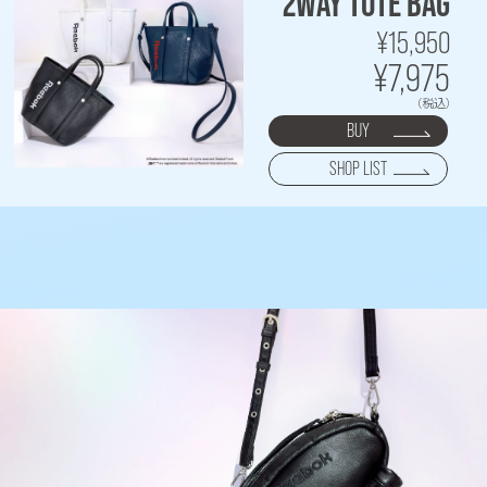
2WAY TOTE BAG
¥15,950
¥7,975
(税込)
BUY
SHOP LIST