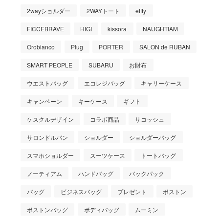
2wayショルダー
2WAYトート
efffy
FICCEBRAVE
HIGI
kissora
NAUGHTIAM
Orobianco
Plug
PORTER
SALON de RUBAN
SMART PEOPLE
SUBARU
お財布
ウエストバッグ
エコレジバッグ
キャリーケース
キャンペーン
キーケース
ギフト
ケスクルデザイン
コラボ商品
サコッシュ
サロンドルバン
ショルダー
ショルダーバッグ
スマホショルダー
スーツケース
トートバッグ
ノーティアム
ハンドバッグ
バックパック
バッグ
ビジネスバッグ
プレゼント
ボストン
ボストンバッグ
ボディバッグ
ムーミン