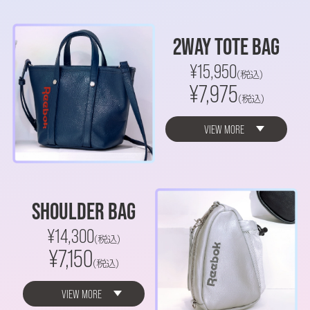
2WAY TOTE BAG
¥15,950
(税込)
¥7,975
(税込)
VIEW MORE
SHOULDER BAG
¥14,300
(税込)
¥7,150
(税込)
VIEW MORE