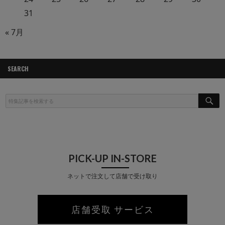
31
« 7月
SEARCH
S
E
A
R
C
H
PICK-UP IN-STORE
ネットで注文して店舗で受け取り
店舗受取 サービス