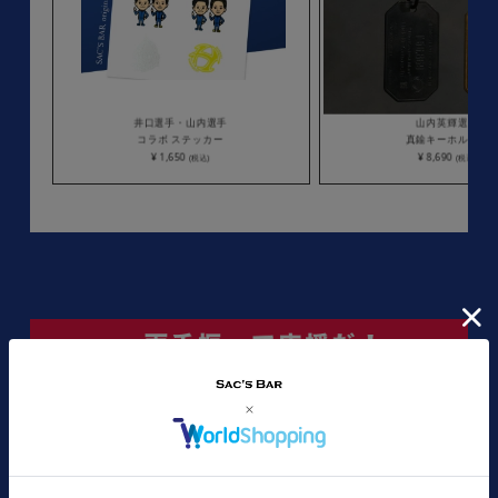
井口選手・山内選手
山内英輝選手
コラボ ステッカー
真鍮キーホルダー
¥ 1,650
¥ 8,690
(税込)
(税込)