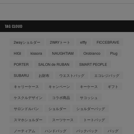
TAG CLOUD
2wayショルダー
2WAYトート
efffy
FICCEBRAVE
HIGI
kissora
NAUGHTIAM
Orobianco
Plug
PORTER
SALON de RUBAN
SMART PEOPLE
SUBARU
お財布
ウエストバッグ
エコレジバッグ
キャリーケース
キャンペーン
キーケース
ギフト
ケスクルデザイン
コラボ商品
サコッシュ
サロンドルバン
ショルダー
ショルダーバッグ
スマホショルダー
スーツケース
トートバッグ
ノーティアム
ハンドバッグ
バックパック
バッグ