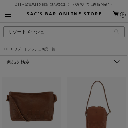
当日～翌営業日を目安に順次発送（一部お取り寄せ商品を除く）
お買い上げ合計¥3,980以上で送料無料
0
基本配送料 ¥550(沖縄・離島を除く)
TOP
リゾートメッシュ商品一覧
商品を検索
性別
価格
アイテム