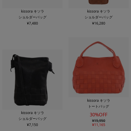
カラー
kissora キソラ
kissora キソラ
ショルダーバッグ
ショルダーバッグ
¥
7,480
¥
16,280
新着順
価格安い順
価格高い順
検索する
条件をリセット
kissora キソラ
トートバッグ
kissora キソラ
30%OFF
ショルダーバッグ
¥
15,950
¥
7,150
¥
11,165