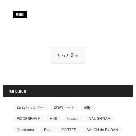
MORE
もっと見る
TAG CLOUD
2wayショルダー
2WAYトート
efffy
FICCEBRAVE
HIGI
kissora
NAUGHTIAM
Orobianco
Plug
PORTER
SALON de RUBAN