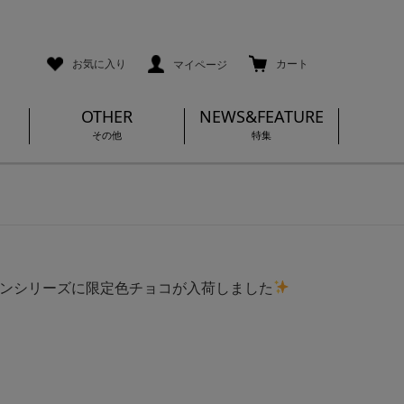
ご利用ガイド
メールマガジン登録
お気に入り
カート
マイページ
OTHER
NEWS&FEATURE
その他
特集
C｜ダナンシリーズに限定色チョコが入荷しました