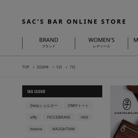
BRAND
WOMEN'S
M
ブランド
レディース
TOP
2026年
5月
7日
TAG CLOUD
2wayショルダー
2WAYトート
efffy
FICCEBRAVE
HIGI
kissora
NAUGHTIAM